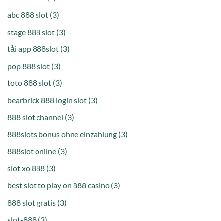
abc 888 slot (3)
stage 888 slot (3)
tải app 888slot (3)
pop 888 slot (3)
toto 888 slot (3)
bearbrick 888 login slot (3)
888 slot channel (3)
888slots bonus ohne einzahlung (3)
888slot online (3)
slot xo 888 (3)
best slot to play on 888 casino (3)
888 slot gratis (3)
slot-888 (3)