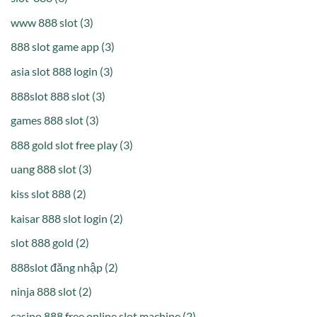
www 888 slot (3)
888 slot game app (3)
asia slot 888 login (3)
888slot 888 slot (3)
games 888 slot (3)
888 gold slot free play (3)
uang 888 slot (3)
kiss slot 888 (2)
kaisar 888 slot login (2)
slot 888 gold (2)
888slot đăng nhập (2)
ninja 888 slot (2)
casino 888 free online slot machine (2)