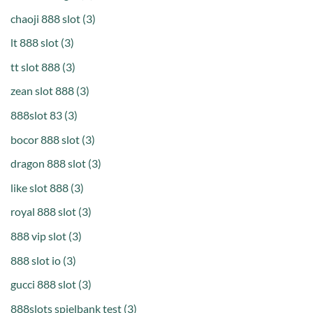
chaoji 888 slot (3)
lt 888 slot (3)
tt slot 888 (3)
zean slot 888 (3)
888slot 83 (3)
bocor 888 slot (3)
dragon 888 slot (3)
like slot 888 (3)
royal 888 slot (3)
888 vip slot (3)
888 slot io (3)
gucci 888 slot (3)
888slots spielbank test (3)