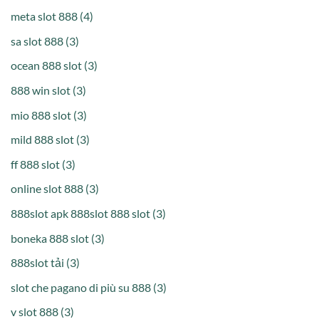
meta slot 888 (4)
sa slot 888 (3)
ocean 888 slot (3)
888 win slot (3)
mio 888 slot (3)
mild 888 slot (3)
ff 888 slot (3)
online slot 888 (3)
888slot apk 888slot 888 slot (3)
boneka 888 slot (3)
888slot tải (3)
slot che pagano di più su 888 (3)
v slot 888 (3)