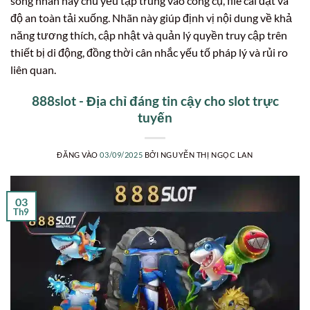
song nhãn này chủ yếu tập trung vào công cụ, file cài đặt và
độ an toàn tải xuống. Nhãn này giúp định vị nội dung về khả
năng tương thích, cập nhật và quản lý quyền truy cập trên
thiết bị di động, đồng thời cân nhắc yếu tố pháp lý và rủi ro
liên quan.
888slot - Địa chỉ đáng tin cậy cho slot trực
tuyến
ĐĂNG VÀO
03/09/2025
BỞI
NGUYỄN THỊ NGỌC LAN
03
Th9