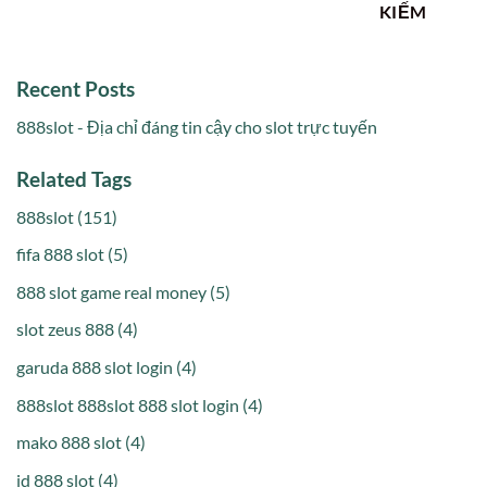
KIẾM
Recent Posts
888slot - Địa chỉ đáng tin cậy cho slot trực tuyến
Related Tags
888slot (151)
fifa 888 slot (5)
888 slot game real money (5)
slot zeus 888 (4)
garuda 888 slot login (4)
888slot 888slot 888 slot login (4)
mako 888 slot (4)
jd 888 slot (4)