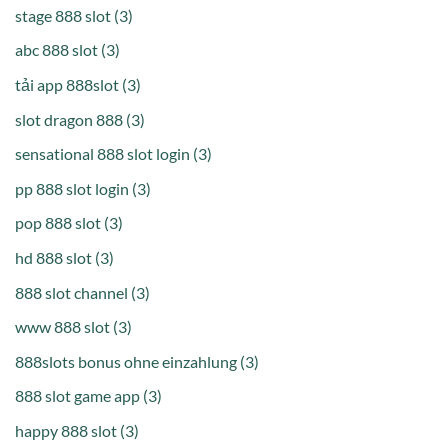
stage 888 slot (3)
abc 888 slot (3)
tải app 888slot (3)
slot dragon 888 (3)
sensational 888 slot login (3)
pp 888 slot login (3)
pop 888 slot (3)
hd 888 slot (3)
888 slot channel (3)
www 888 slot (3)
888slots bonus ohne einzahlung (3)
888 slot game app (3)
happy 888 slot (3)