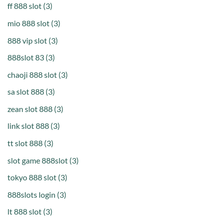
ff 888 slot (3)
mio 888 slot (3)
888 vip slot (3)
888slot 83 (3)
chaoji 888 slot (3)
sa slot 888 (3)
zean slot 888 (3)
link slot 888 (3)
tt slot 888 (3)
slot game 888slot (3)
tokyo 888 slot (3)
888slots login (3)
lt 888 slot (3)