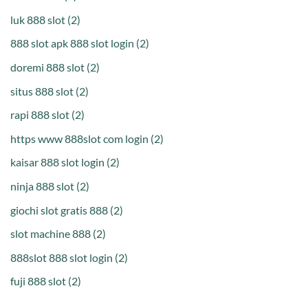
luk 888 slot (2)
888 slot apk 888 slot login (2)
doremi 888 slot (2)
situs 888 slot (2)
rapi 888 slot (2)
https www 888slot com login (2)
kaisar 888 slot login (2)
ninja 888 slot (2)
giochi slot gratis 888 (2)
slot machine 888 (2)
888slot 888 slot login (2)
fuji 888 slot (2)