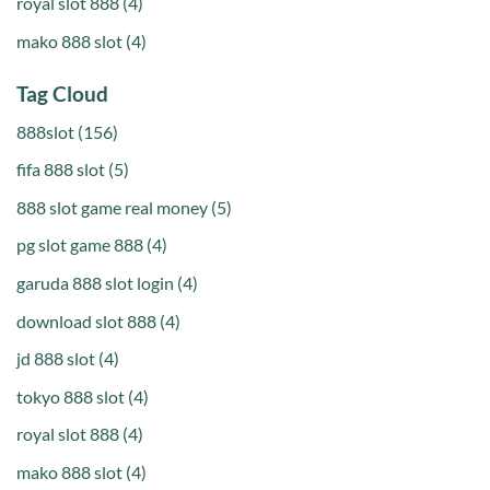
royal slot 888 (4)
mako 888 slot (4)
Tag Cloud
888slot (156)
fifa 888 slot (5)
888 slot game real money (5)
pg slot game 888 (4)
garuda 888 slot login (4)
download slot 888 (4)
jd 888 slot (4)
tokyo 888 slot (4)
royal slot 888 (4)
mako 888 slot (4)