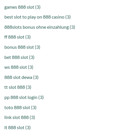
games 888 slot (3)
best slot to play on 888 casino (3)
888slots bonus ohne einzahlung (3)
ff 888 slot (3)
bonus 888 slot (3)
bet 888 slot (3)
ws 888 slot (3)
888 slot dewa (3)
tt slot 888 (3)
pp 888 slot login (3)
toto 888 slot (3)
link slot 888 (3)
lt 888 slot (3)