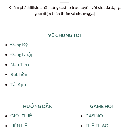
Khám phá 888slot, nền tảng casino trực tuyến với slot đa dạng,
giao diện thân thiện và chương[...]
VỀ CHÚNG TÔI
Đăng Ký
Đăng Nhập
Nạp Tiền
Rút Tiền
Tải App
HƯỚNG DẪN
GAME HOT
GIỚI THIỆU
CASINO
LIÊN HỆ
THỂ THAO