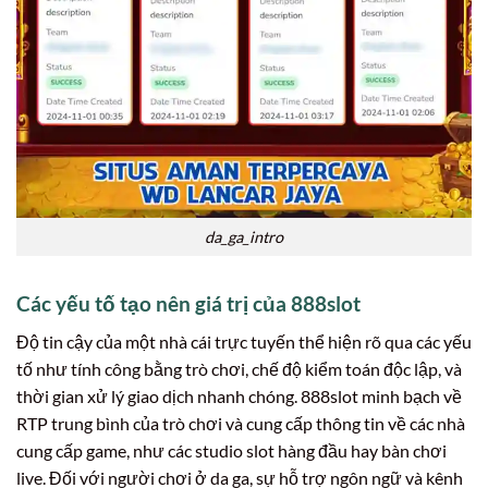
da_ga_intro
Các yếu tố tạo nên giá trị của 888slot
Độ tin cậy của một nhà cái trực tuyến thể hiện rõ qua các yếu
tố như tính công bằng trò chơi, chế độ kiểm toán độc lập, và
thời gian xử lý giao dịch nhanh chóng. 888slot minh bạch về
RTP trung bình của trò chơi và cung cấp thông tin về các nhà
cung cấp game, như các studio slot hàng đầu hay bàn chơi
live. Đối với người chơi ở da ga, sự hỗ trợ ngôn ngữ và kênh