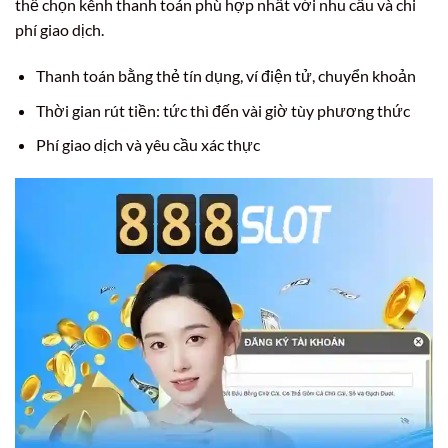
thể chọn kênh thanh toán phù hợp nhất với nhu cầu và chi
phí giao dịch.
Thanh toán bằng thẻ tín dụng, ví điện tử, chuyển khoản
Thời gian rút tiền: tức thì đến vài giờ tùy phương thức
Phí giao dịch và yêu cầu xác thực