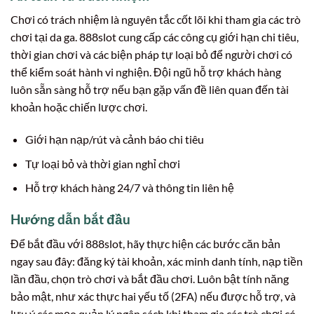
Chơi có trách nhiệm là nguyên tắc cốt lõi khi tham gia các trò
chơi tại da ga. 888slot cung cấp các công cụ giới hạn chi tiêu,
thời gian chơi và các biện pháp tự loại bỏ để người chơi có
thể kiểm soát hành vi nghiện. Đội ngũ hỗ trợ khách hàng
luôn sẵn sàng hỗ trợ nếu bạn gặp vấn đề liên quan đến tài
khoản hoặc chiến lược chơi.
Giới hạn nạp/rút và cảnh báo chi tiêu
Tự loại bỏ và thời gian nghỉ chơi
Hỗ trợ khách hàng 24/7 và thông tin liên hệ
Hướng dẫn bắt đầu
Để bắt đầu với 888slot, hãy thực hiện các bước căn bản
ngay sau đây: đăng ký tài khoản, xác minh danh tính, nạp tiền
lần đầu, chọn trò chơi và bắt đầu chơi. Luôn bật tính năng
bảo mật, như xác thực hai yếu tố (2FA) nếu được hỗ trợ, và
lưu ý các mẹo quản lý ngân sách khi tham gia các trò chơi có