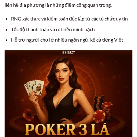
liên hệ địa phương là những điểm cộng quan trọng.
RNG xác thực và kiểm toán độc lập từ các tổ chức uy tín
Tốc độ thanh toán và rút tiền minh bạch
Hỗ trợ người chơi ở nhiều ngôn ngữ, kể cả tiếng Việt