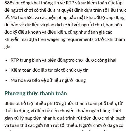
888slot công khai thông tin về RTP và sự kiểm toán độc lập
để người chơi có thể đưa ra quyết định dựa trên số liệu thực
tế. Mã hóa SSL và các biện pháp bảo mật khác được áp dụng
để bảo vệ dữ liệu và giao dịch. Đối với người chơi, bạn nên
đọc kỹ điều khoản và điều kiện, cũng như đánh giá các
khuyến mãi dựa trên wagering requirements trước khi tham
gia.
RTP trung bình và biến động trò chơi được công khai
Kiểm toán độc lập từ các tổ chức uy tín
Mã hóa và bảo vệ dữ liệu người dùng
Phương thức thanh toán
888slot hỗ trợ nhiều phương thức thanh toán phổ biến, từ
thẻ tín dụng, ví điện tử đến chuyển khoản ngân hàng. Thời
gian xử lý nạp tiền nhanh, quá trình rút tiền được minh bạch
và tuân thủ các giới hạn rút tối thiểu. Người chơi ở da ga có