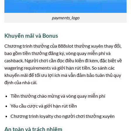
payments_logo
Khuyến mãi và Bonus
Chương trình thưởng của 888slot thường xuyên thay đổi,
bao gồm tiền thưởng đăng ký, vòng quay miễn phí và
cashback. Người chơi cần đọc điều kiện đi kèm, đặc biệt về
wagering requirements và giới hạn rút tiền. So sánh các
khuyến mãi để tối ưu lợi ích mà vẫn đảm bảo tuân thủ quy
định của nhà cái.
Tiền thưởng chào mừng và vòng quay miễn phí
Yêu cầu cược và giới hạn rút tiền
Chương trình loyalty cho người chơi thường xuyên
An toàn và trách nhiệm