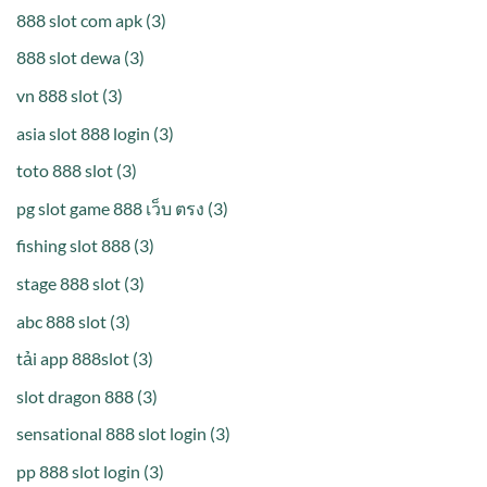
888 slot com apk (3)
888 slot dewa (3)
vn 888 slot (3)
asia slot 888 login (3)
toto 888 slot (3)
pg slot game 888 เว็บ ตรง (3)
fishing slot 888 (3)
stage 888 slot (3)
abc 888 slot (3)
tải app 888slot (3)
slot dragon 888 (3)
sensational 888 slot login (3)
pp 888 slot login (3)