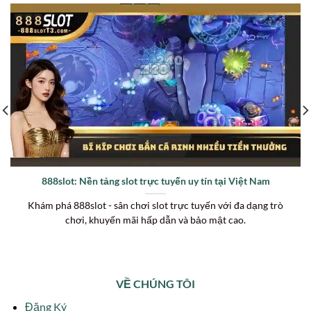
888slot: Nền tảng slot trực tuyến uy tín tại Việt Nam
Khám phá 888slot - sân chơi slot trực tuyến với đa dạng trò
chơi, khuyến mãi hấp dẫn và bảo mật cao.
VỀ CHÚNG TÔI
Đăng Ký