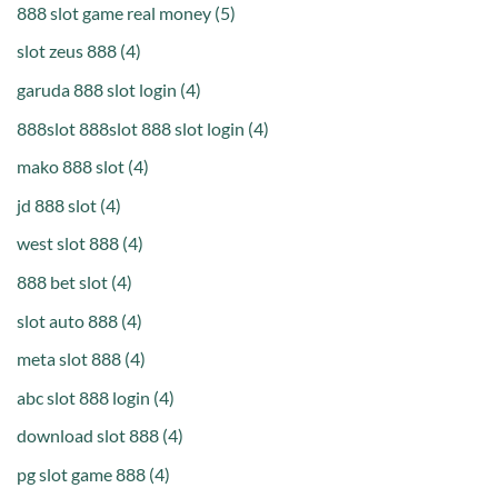
888 slot game real money (5)
slot zeus 888 (4)
garuda 888 slot login (4)
888slot 888slot 888 slot login (4)
mako 888 slot (4)
jd 888 slot (4)
west slot 888 (4)
888 bet slot (4)
slot auto 888 (4)
meta slot 888 (4)
abc slot 888 login (4)
download slot 888 (4)
pg slot game 888 (4)