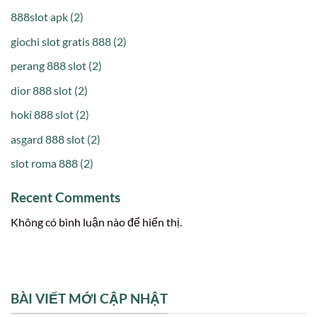
888slot apk (2)
giochi slot gratis 888 (2)
perang 888 slot (2)
dior 888 slot (2)
hoki 888 slot (2)
asgard 888 slot (2)
slot roma 888 (2)
Recent Comments
Không có bình luận nào để hiển thị.
BÀI VIẾT MỚI CẬP NHẬT