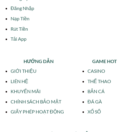
Đăng Nhập
Nạp Tiền
Rút Tiền
Tải App
HƯỚNG DẪN
GAME HOT
GIỚI THIỆU
CASINO
LIÊN HỆ
THỂ THAO
KHUYẾN MÃI
BẮN CÁ
CHÍNH SÁCH BẢO MẬT
ĐÁ GÀ
GIẤY PHÉP HOẠT ĐỘNG
XỔ SỐ