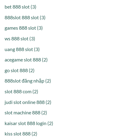
bet 888 slot (3)
888slot 888 slot (3)
games 888 slot (3)
ws 888 slot (3)
uang 888 slot (3)
acegame slot 888 (2)
go slot 888 (2)
888slot đăng nhập (2)
slot 888 com (2)
judi slot online 888 (2)
slot machine 888 (2)
kaisar slot 888 login (2)
kiss slot 888 (2)