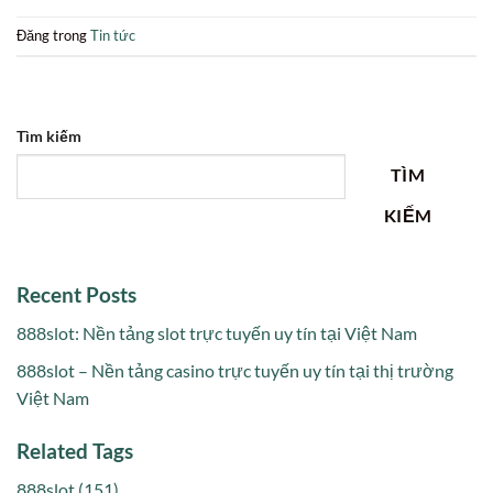
Đăng trong
Tin tức
Tìm kiếm
TÌM
KIẾM
Recent Posts
888slot: Nền tảng slot trực tuyến uy tín tại Việt Nam
888slot – Nền tảng casino trực tuyến uy tín tại thị trường
Việt Nam
Related Tags
888slot (151)