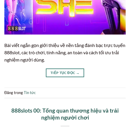
Bài viết ngắn gọn giới thiệu về nền tảng đánh bạc trực tuyến
888slot, các trò chơi, tính năng, an toàn và cách tối ưu trải
nghiệm người dùng.
TIẾP TỤC ĐỌC
→
Đăng trong
Tin tức
888slots 00: Tổng quan thương hiệu và trải
nghiệm người chơi