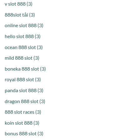
v slot 888 (3)
888slot tải (3)
online slot 888 (3)
hello slot 888 (3)
ocean 888 slot (3)
mild 888 slot (3)
boneka 888 slot (3)
royal 888 slot (3)
panda slot 888 (3)
dragon 888 slot (3)
888 slot races (3)
koin slot 888 (3)
bonus 888 slot (3)