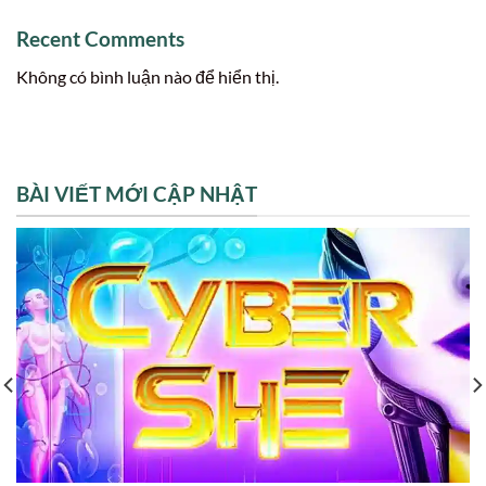
Recent Comments
Không có bình luận nào để hiển thị.
BÀI VIẾT MỚI CẬP NHẬT