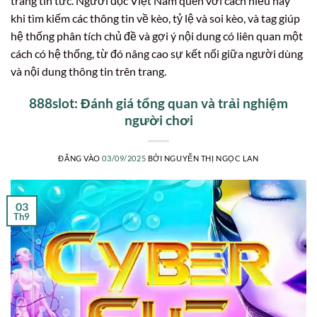
trang tin tức. Người đọc Việt Nam quen với cách hiểu này
khi tìm kiếm các thông tin về kèo, tỷ lệ và soi kèo, và tag giúp
hệ thống phân tích chủ đề và gợi ý nội dung có liên quan một
cách có hệ thống, từ đó nâng cao sự kết nối giữa người dùng
và nội dung thông tin trên trang.
888slot: Đánh giá tổng quan và trải nghiệm
người chơi
ĐĂNG VÀO
03/09/2025
BỞI
NGUYỄN THỊ NGỌC LAN
03
Th9