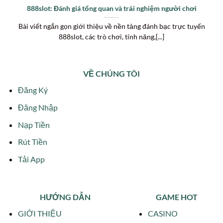
888slot: Đánh giá tổng quan và trải nghiệm người chơi
Bài viết ngắn gọn giới thiệu về nền tảng đánh bạc trực tuyến
888slot, các trò chơi, tính năng,[...]
VỀ CHÚNG TÔI
Đăng Ký
Đăng Nhập
Nạp Tiền
Rút Tiền
Tải App
HƯỚNG DẪN
GAME HOT
GIỚI THIỆU
CASINO