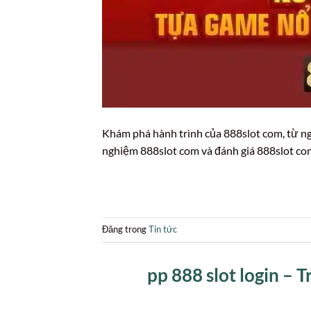
Khám phá hành trình của 888slot com, từ ng
nghiệm 888slot com và đánh giá 888slot com,
Đăng trong
Tin tức
pp 888 slot login – 