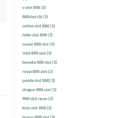
v slot 888 (3)
888slot tải (3)
online slot 888 (3)
hello slot 888 (3)
ocean 888 slot (3)
mild 888 slot (3)
boneka 888 slot (3)
royal 888 slot (3)
panda slot 888 (3)
dragon 888 slot (3)
888 slot races (3)
koin slot 888 (3)
bonus 888 slot (3)