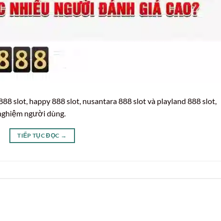
 888 slot, happy 888 slot, nusantara 888 slot và playland 888 slot,
 nghiệm người dùng.
TIẾP TỤC ĐỌC
→