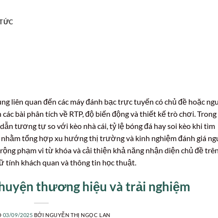
 TỨC
ng liên quan đến các máy đánh bạc trực tuyến có chủ đề hoặc ng
các bài phân tích về RTP, độ biến động và thiết kế trò chơi. Trong
 dẫn tương tự so với kèo nhà cái, tỷ lệ bóng đá hay soi kèo khi tìm
hù, nhằm tổng hợp xu hướng thị trường và kinh nghiệm đánh giá n
ở rộng phạm vi từ khóa và cải thiện khả năng nhận diện chủ đề trê
iữ tính khách quan và thông tin học thuật.
huyện thương hiệu và trải nghiệm
O
03/09/2025
BỞI
NGUYỄN THỊ NGỌC LAN