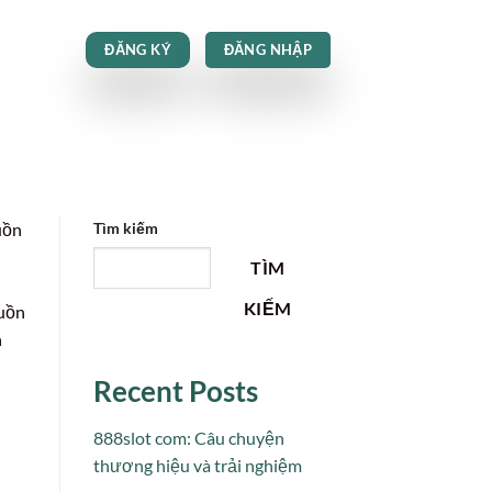
ĐĂNG KÝ
ĐĂNG NHẬP
uồn
Tìm kiếm
TÌM
KIẾM
guồn
n
Recent Posts
888slot com: Câu chuyện
thương hiệu và trải nghiệm