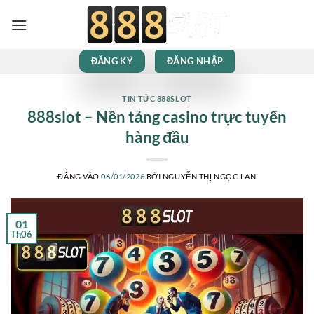
Bỏ
qua
nội
dung
ĐĂNG KÝ
ĐĂNG NHẬP
TIN TỨC 888SLOT
888slot – Nền tảng casino trực tuyến
hàng đầu
ĐĂNG VÀO
06/01/2026
BỞI
NGUYỄN THỊ NGỌC LAN
01
Th06