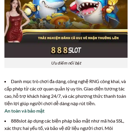
Ưu điểm nổi bật
Danh mục trò chơi đa dạng, công nghệ RNG công khai, và
cấp phép từ các cơ quan quản lý uy tín. Giao diện tương tác
cao, hỗ trợ khách hàng 24/7, và các phương thức thanh toán
tiện lợi giúp người chơi dễ dàng nạp rút tiền.
An toàn và bảo mật
888slot áp dụng các biện pháp bảo mật như mã hóa SSL,
xác thực hai yếu tố, và bảo vệ dữ liệu người chơi. Môi