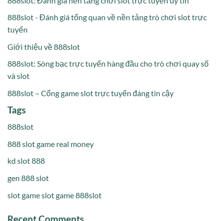
888slot: Đánh giá nền tảng chơi slot trực tuyến uy tín
888slot - Đánh giá tổng quan về nền tảng trò chơi slot trực
tuyến
Giới thiệu về 888slot
888slot: Sòng bạc trực tuyến hàng đầu cho trò chơi quay số
và slot
888slot – Cổng game slot trực tuyến đáng tin cậy
Tags
888slot
888 slot game real money
kd slot 888
gen 888 slot
slot game slot game 888slot
Recent Comments