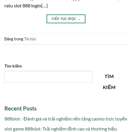
ratu slot 888 login[…]
TIẾP TỤC ĐỌC
→
Đăng trong
Tin tức
Tìm kiếm
TÌM
KIẾM
Recent Posts
888slot - Đánh giá và trải nghiệm nền tảng casino trực tuyến
slot game 888slot: Trải nghiệm đỉnh cao và thương hiệu