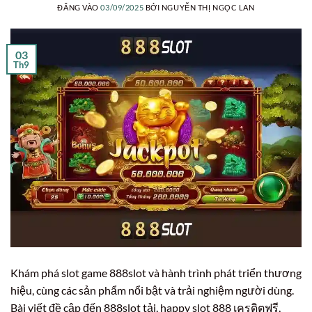
ĐĂNG VÀO
03/09/2025
BỞI
NGUYỄN THỊ NGỌC LAN
03
Th9
Khám phá slot game 888slot và hành trình phát triển thương
hiệu, cùng các sản phẩm nổi bật và trải nghiệm người dùng.
Bài viết đề cập đến 888slot tải, happy slot 888 เครดิตฟรี,