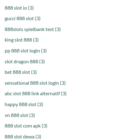
888 slot io (3)
gucci 888 slot (3)
888slots spielbank test (3)
king slot 888 (3)
pp 888 slot login (3)
slot dragon 888 (3)
bet 888 slot (3)
sensational 888 slot login (3)
abc slot 888 link alternatif (3)
happy 888 slot (3)
vn 888 slot (3)
888 slot com apk (3)
888 slot dewa (3)