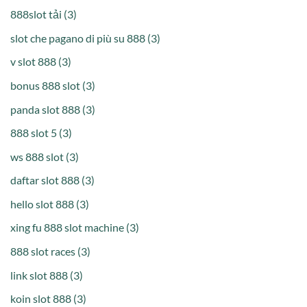
888slot tải (3)
slot che pagano di più su 888 (3)
v slot 888 (3)
bonus 888 slot (3)
panda slot 888 (3)
888 slot 5 (3)
ws 888 slot (3)
daftar slot 888 (3)
hello slot 888 (3)
xing fu 888 slot machine (3)
888 slot races (3)
link slot 888 (3)
koin slot 888 (3)