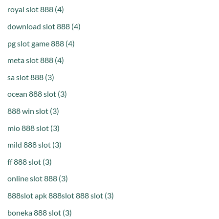
royal slot 888 (4)
download slot 888 (4)
pg slot game 888 (4)
meta slot 888 (4)
sa slot 888 (3)
ocean 888 slot (3)
888 win slot (3)
mio 888 slot (3)
mild 888 slot (3)
ff 888 slot (3)
online slot 888 (3)
888slot apk 888slot 888 slot (3)
boneka 888 slot (3)