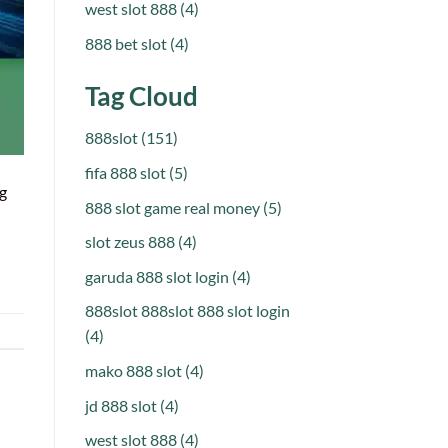
west slot 888 (4)
888 bet slot (4)
Tag Cloud
888slot (151)
fifa 888 slot (5)
g
888 slot game real money (5)
slot zeus 888 (4)
garuda 888 slot login (4)
888slot 888slot 888 slot login
(4)
mako 888 slot (4)
jd 888 slot (4)
west slot 888 (4)