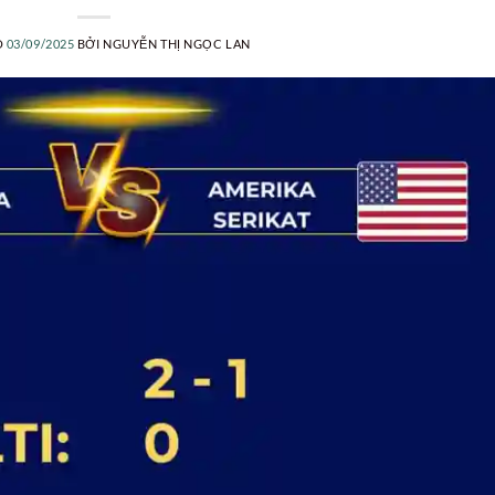
O
03/09/2025
BỞI
NGUYỄN THỊ NGỌC LAN