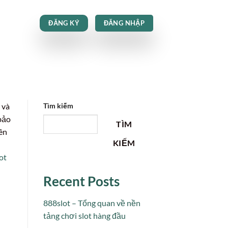
ĐĂNG KÝ
ĐĂNG NHẬP
 và
Tìm kiếm
 bảo
TÌM
ên
KIẾM
ot
Recent Posts
888slot – Tổng quan về nền
tảng chơi slot hàng đầu