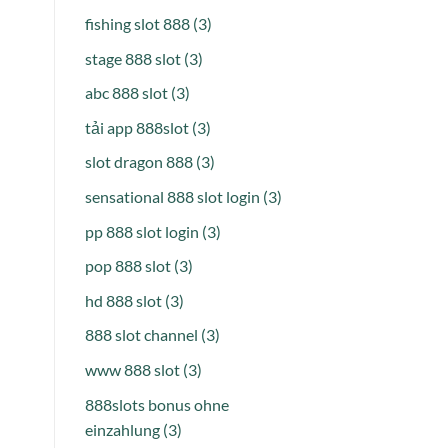
fishing slot 888 (3)
stage 888 slot (3)
abc 888 slot (3)
tải app 888slot (3)
slot dragon 888 (3)
sensational 888 slot login (3)
pp 888 slot login (3)
pop 888 slot (3)
hd 888 slot (3)
888 slot channel (3)
www 888 slot (3)
888slots bonus ohne
einzahlung (3)