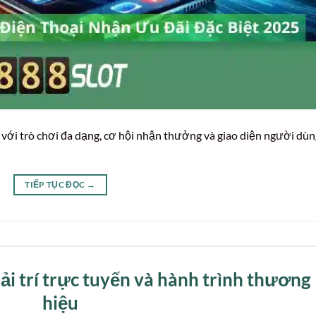
 với trò chơi đa dạng, cơ hội nhận thưởng và giao diện người dùn
TIẾP TỤC ĐỌC
→
iải trí trực tuyến và hành trình thương
hiệu