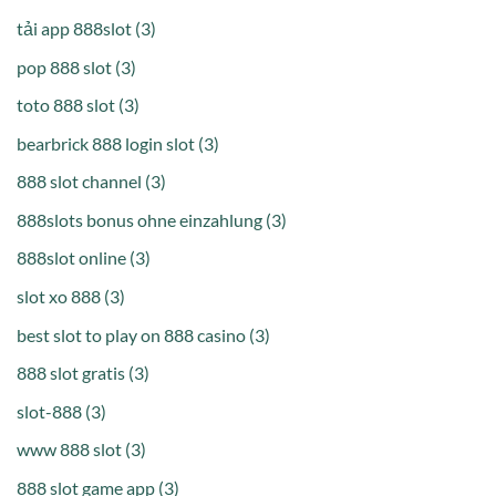
tải app 888slot (3)
pop 888 slot (3)
toto 888 slot (3)
bearbrick 888 login slot (3)
888 slot channel (3)
888slots bonus ohne einzahlung (3)
888slot online (3)
slot xo 888 (3)
best slot to play on 888 casino (3)
888 slot gratis (3)
slot-888 (3)
www 888 slot (3)
888 slot game app (3)