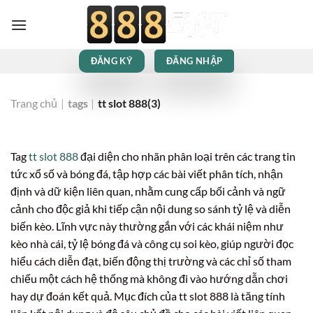
Bỏ
qua
nội
dung
ĐĂNG KÝ
ĐĂNG NHẬP
Trang chủ
|
tags
|
tt slot 888(3)
Tag
tt slot 888
đại diện cho nhãn phân loại trên các trang tin
tức xổ số và bóng đá, tập hợp các bài viết phân tích, nhận
định và dữ kiện liên quan, nhằm cung cấp bối cảnh và ngữ
cảnh cho độc giả khi tiếp cận nội dung so sánh tỷ lệ và diễn
biến kèo. Lĩnh vực này thường gắn với các khái niệm như
kèo nhà cái, tỷ lệ bóng đá và công cụ soi kèo, giúp người đọc
hiểu cách diễn đạt, biến động thị trường và các chỉ số tham
chiếu một cách hệ thống mà không đi vào hướng dẫn chơi
hay dự đoán kết quả. Mục đích của tt slot 888 là tăng tính