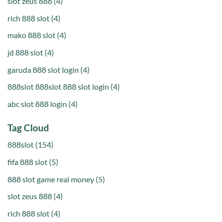
slot zeus 888 (4)
rich 888 slot (4)
mako 888 slot (4)
jd 888 slot (4)
garuda 888 slot login (4)
888slot 888slot 888 slot login (4)
abc slot 888 login (4)
Tag Cloud
888slot (154)
fifa 888 slot (5)
888 slot game real money (5)
slot zeus 888 (4)
rich 888 slot (4)