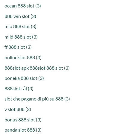
ocean 888 slot (3)
888 win slot (3)
mio 888 slot (3)
mild 888 slot (3)
ff 888 slot (3)
online slot 888 (3)
888slot apk 888slot 888 slot (3)
boneka 888 slot (3)
888slot tải (3)
slot che pagano di più su 888 (3)
v slot 888 (3)
bonus 888 slot (3)
panda slot 888 (3)