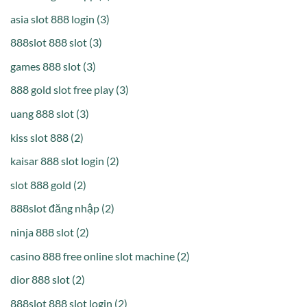
asia slot 888 login (3)
888slot 888 slot (3)
games 888 slot (3)
888 gold slot free play (3)
uang 888 slot (3)
kiss slot 888 (2)
kaisar 888 slot login (2)
slot 888 gold (2)
888slot đăng nhập (2)
ninja 888 slot (2)
casino 888 free online slot machine (2)
dior 888 slot (2)
888slot 888 slot login (2)