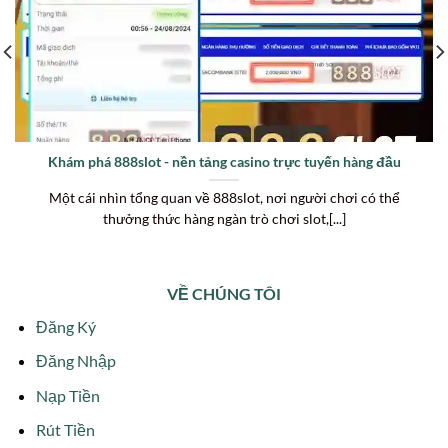
Khám phá 888slot - nền tảng casino trực tuyến hàng đầu
Một cái nhìn tổng quan về 888slot, nơi người chơi có thể
thưởng thức hàng ngàn trò chơi slot,[...]
VỀ CHÚNG TÔI
Đăng Ký
Đăng Nhập
Nạp Tiền
Rút Tiền