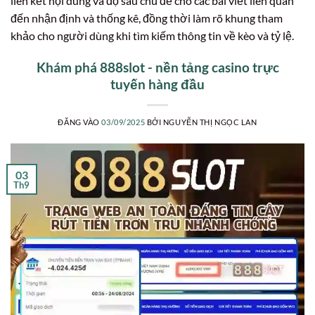
liên kết nội dung và độ sâu chủ đề cho các bài viết liên quan
đến nhận định và thống kê, đồng thời làm rõ khung tham
khảo cho người dùng khi tìm kiếm thông tin về kèo và tỷ lệ.
Khám phá 888slot - nền tảng casino trực
tuyến hàng đầu
ĐĂNG VÀO
03/09/2025
BỞI
NGUYỄN THỊ NGỌC LAN
03
Th9