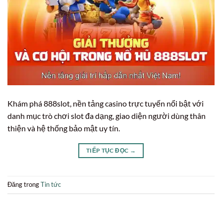
Khám phá 888slot, nền tảng casino trực tuyến nổi bật với
danh mục trò chơi slot đa dạng, giao diện người dùng thân
thiện và hệ thống bảo mật uy tín.
TIẾP TỤC ĐỌC
→
Đăng trong
Tin tức