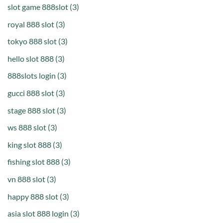
slot game 888slot (3)
royal 888 slot (3)
tokyo 888 slot (3)
hello slot 888 (3)
888slots login (3)
gucci 888 slot (3)
stage 888 slot (3)
ws 888 slot (3)
king slot 888 (3)
fishing slot 888 (3)
vn 888 slot (3)
happy 888 slot (3)
asia slot 888 login (3)