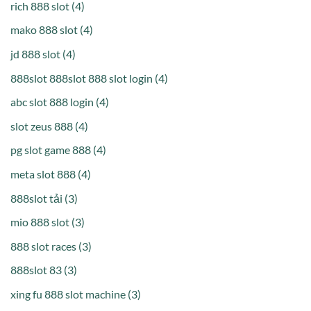
rich 888 slot (4)
mako 888 slot (4)
jd 888 slot (4)
888slot 888slot 888 slot login (4)
abc slot 888 login (4)
slot zeus 888 (4)
pg slot game 888 (4)
meta slot 888 (4)
888slot tải (3)
mio 888 slot (3)
888 slot races (3)
888slot 83 (3)
xing fu 888 slot machine (3)