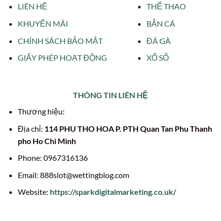
LIÊN HỆ
THỂ THAO
KHUYẾN MÃI
BẮN CÁ
CHÍNH SÁCH BẢO MẬT
ĐÁ GÀ
GIẤY PHÉP HOẠT ĐỘNG
XỔ SỐ
THÔNG TIN LIÊN HỆ
Thương hiệu:
Địa chỉ:
114 PHU THO HOA P. PTH Quan Tan Phu Thanh
pho Ho Chi Minh
Phone:
0967316136
Email:
888slot@wettingblog.com
Website:
https://sparkdigitalmarketing.co.uk/