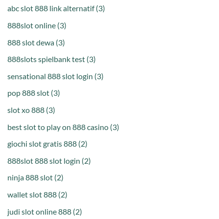
abc slot 888 link alternatif (3)
888slot online (3)
888 slot dewa (3)
888slots spielbank test (3)
sensational 888 slot login (3)
pop 888 slot (3)
slot xo 888 (3)
best slot to play on 888 casino (3)
giochi slot gratis 888 (2)
888slot 888 slot login (2)
ninja 888 slot (2)
wallet slot 888 (2)
judi slot online 888 (2)