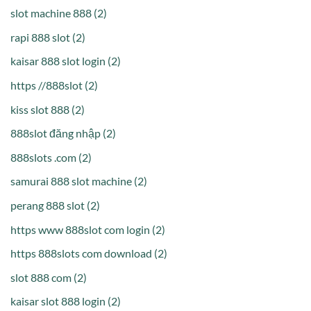
slot machine 888 (2)
rapi 888 slot (2)
kaisar 888 slot login (2)
https //888slot (2)
kiss slot 888 (2)
888slot đăng nhập (2)
888slots .com (2)
samurai 888 slot machine (2)
perang 888 slot (2)
https www 888slot com login (2)
https 888slots com download (2)
slot 888 com (2)
kaisar slot 888 login (2)