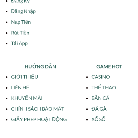
Đăng Ký
Đăng Nhập
Nạp Tiền
Rút Tiền
Tải App
HƯỚNG DẪN
GAME HOT
GIỚI THIỆU
CASINO
LIÊN HỆ
THỂ THAO
KHUYẾN MÃI
BẮN CÁ
CHÍNH SÁCH BẢO MẬT
ĐÁ GÀ
GIẤY PHÉP HOẠT ĐỘNG
XỔ SỐ