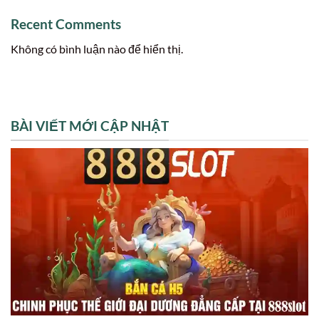
Recent Comments
Không có bình luận nào để hiển thị.
BÀI VIẾT MỚI CẬP NHẬT