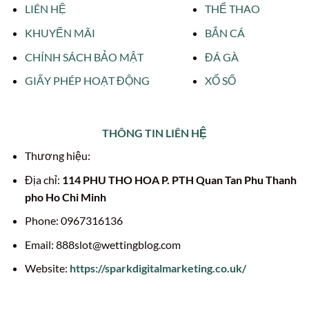
LIÊN HỆ
THỂ THAO
KHUYẾN MÃI
BẮN CÁ
CHÍNH SÁCH BẢO MẬT
ĐÁ GÀ
GIẤY PHÉP HOẠT ĐỘNG
XỔ SỐ
THÔNG TIN LIÊN HỆ
Thương hiệu:
Địa chỉ:
114 PHU THO HOA P. PTH Quan Tan Phu Thanh
pho Ho Chi Minh
Phone:
0967316136
Email:
888slot@wettingblog.com
Website:
https://sparkdigitalmarketing.co.uk/