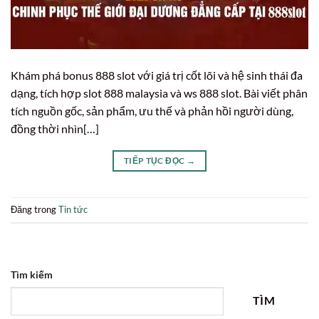
Khám phá bonus 888 slot với giá trị cốt lõi và hệ sinh thái đa
dạng, tích hợp slot 888 malaysia và ws 888 slot. Bài viết phân
tích nguồn gốc, sản phẩm, ưu thế và phản hồi người dùng,
đồng thời nhìn[…]
TIẾP TỤC ĐỌC
→
Đăng trong
Tin tức
Tìm kiếm
TÌM