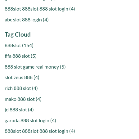
888slot 888slot 888 slot login (4)
abc slot 888 login (4)
Tag Cloud
888slot (154)
fifa 888 slot (5)
888 slot game real money (5)
slot zeus 888 (4)
rich 888 slot (4)
mako 888 slot (4)
jd 888 slot (4)
garuda 888 slot login (4)
888slot 888slot 888 slot login (4)