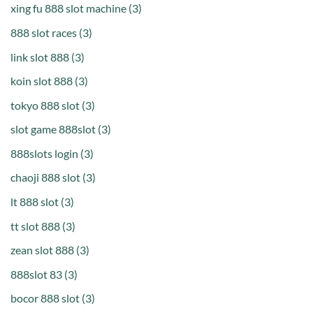
xing fu 888 slot machine (3)
888 slot races (3)
link slot 888 (3)
koin slot 888 (3)
tokyo 888 slot (3)
slot game 888slot (3)
888slots login (3)
chaoji 888 slot (3)
lt 888 slot (3)
tt slot 888 (3)
zean slot 888 (3)
888slot 83 (3)
bocor 888 slot (3)