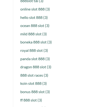
888slot tải (3)
online slot 888 (3)
hello slot 888 (3)
ocean 888 slot (3)
mild 888 slot (3)
boneka 888 slot (3)
royal 888 slot (3)
panda slot 888 (3)
dragon 888 slot (3)
888 slot races (3)
koin slot 888 (3)
bonus 888 slot (3)
ff 888 slot (3)