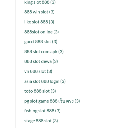
king slot 888 (3)
888 win slot (3)
like slot 888 (3)
888slot online (3)
gucci 888 slot (3)
888 slot com apk (3)
888 slot dewa (3)
vn 888 slot (3)
asia slot 888 login (3)
toto 888 slot (3)
pg slot game 888 เว็บ ตรง (3)
fishing slot 888 (3)
stage 888 slot (3)