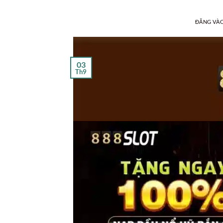
ĐĂNG VÀ
03
Th9