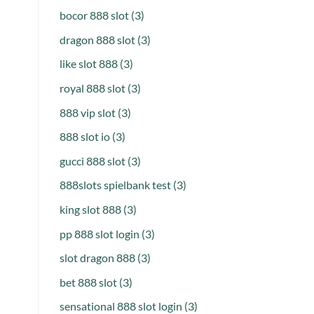
bocor 888 slot (3)
dragon 888 slot (3)
like slot 888 (3)
royal 888 slot (3)
888 vip slot (3)
888 slot io (3)
gucci 888 slot (3)
888slots spielbank test (3)
king slot 888 (3)
pp 888 slot login (3)
slot dragon 888 (3)
bet 888 slot (3)
sensational 888 slot login (3)