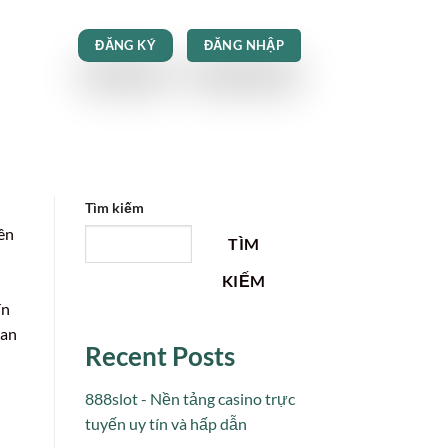
ĐĂNG KÝ
ĐĂNG NHẬP
Tìm kiếm
ên
TÌM
KIẾM
n
ín
uan
Recent Posts
888slot - Nền tảng casino trực
tuyến uy tín và hấp dẫn