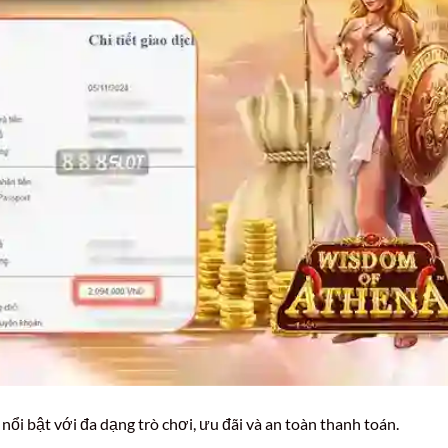
nổi bật với đa dạng trò chơi, ưu đãi và an toàn thanh toán.