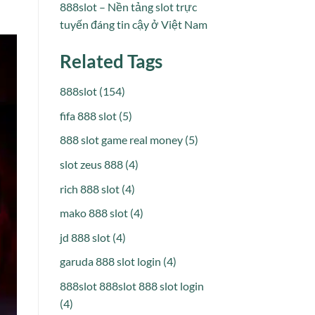
888slot – Nền tảng slot trực
tuyến đáng tin cậy ở Việt Nam
Related Tags
888slot (154)
fifa 888 slot (5)
888 slot game real money (5)
slot zeus 888 (4)
rich 888 slot (4)
mako 888 slot (4)
jd 888 slot (4)
garuda 888 slot login (4)
888slot 888slot 888 slot login
(4)