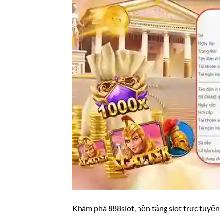
Khám phá 888slot, nền tảng slot trực tuyến 