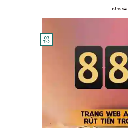
ĐĂNG VÀ
03
Th9