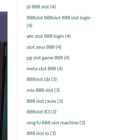
jd 888 slot (4)
888slot 888slot 888 slot login
(4)
abc slot 888 login (4)
slot zeus 888 (4)
pg slot game 888 (4)
meta slot 888 (4)
888slot tải (3)
mio 888 slot (3)
888 slot races (3)
888slot 83 (3)
xing fu 888 slot machine (3)
888 slot io (3)