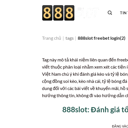
Bỏ
qua
TIN
nội
dung
Trang chủ
|
tags
|
888slot freebet login(2)
Tag này mô tả khái niệm liên quan đến freebe
viết thuộc phân loại nhằm xem xét các tiện
Việt Nam chú ý khi đánh giá kèo và tỷ lệ bón
cộng đồng soi kèo, kèo nhà cái, tỷ lệ bóng đá
dung đối với các bài viết về khuyến mãi, h
hướng thông tin, không đi vào hướng dẫn c
888slot: Đánh giá t
ĐĂNG VÀ