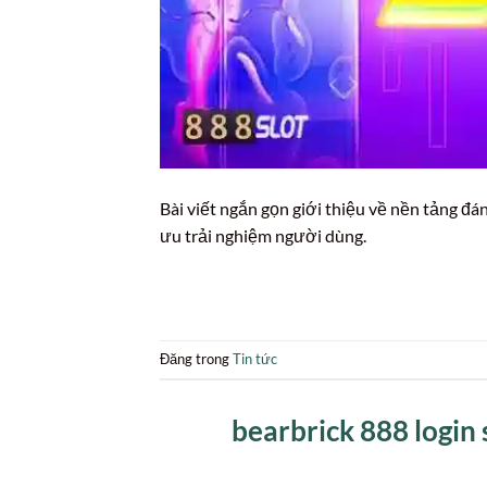
Bài viết ngắn gọn giới thiệu về nền tảng đán
ưu trải nghiệm người dùng.
Đăng trong
Tin tức
bearbrick 888 login 