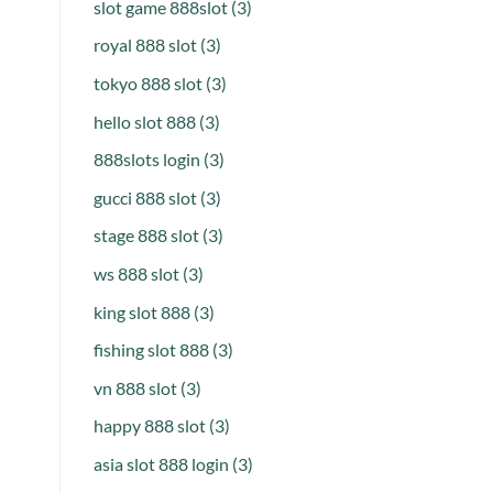
slot game 888slot (3)
royal 888 slot (3)
tokyo 888 slot (3)
hello slot 888 (3)
888slots login (3)
gucci 888 slot (3)
stage 888 slot (3)
ws 888 slot (3)
king slot 888 (3)
fishing slot 888 (3)
vn 888 slot (3)
happy 888 slot (3)
asia slot 888 login (3)