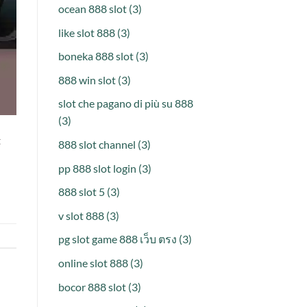
ocean 888 slot (3)
like slot 888 (3)
boneka 888 slot (3)
888 win slot (3)
slot che pagano di più su 888
(3)
t
888 slot channel (3)
pp 888 slot login (3)
888 slot 5 (3)
v slot 888 (3)
pg slot game 888 เว็บ ตรง (3)
online slot 888 (3)
bocor 888 slot (3)