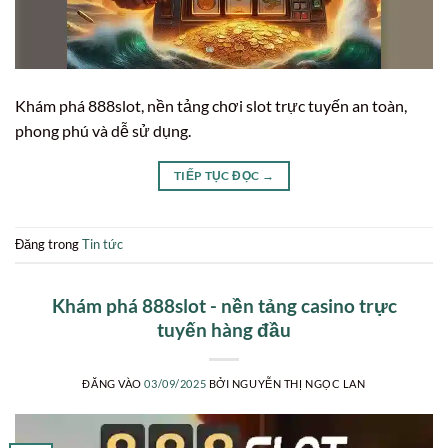
Khám phá 888slot, nền tảng chơi slot trực tuyến an toàn,
phong phú và dễ sử dụng.
TIẾP TỤC ĐỌC
→
Đăng trong
Tin tức
Khám phá 888slot - nền tảng casino trực
tuyến hàng đầu
ĐĂNG VÀO
03/09/2025
BỞI
NGUYỄN THỊ NGỌC LAN