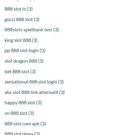
888 slot io (3)
gucci 888 slot (3)
888slots spielbank test (3)
king slot 888 (3)
pp 888 slot login (3)
slot dragon 888 (3)
bet 888 slot (3)
sensational 888 slot login (3)
abc slot 888 link alternatif (3)
happy 888 slot (3)
vn 888 slot (3)
888 slot com apk (3)
888 slot dewa (3)