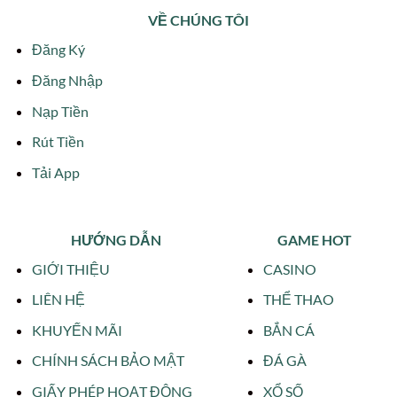
VỀ CHÚNG TÔI
Đăng Ký
Đăng Nhập
Nạp Tiền
Rút Tiền
Tải App
HƯỚNG DẪN
GAME HOT
GIỚI THIỆU
CASINO
LIÊN HỆ
THỂ THAO
KHUYẾN MÃI
BẮN CÁ
CHÍNH SÁCH BẢO MẬT
ĐÁ GÀ
GIẤY PHÉP HOẠT ĐỘNG
XỔ SỐ