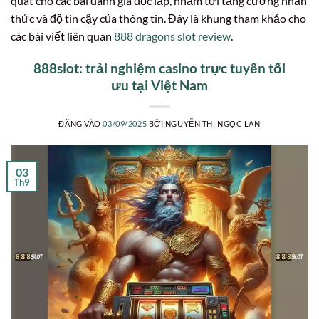
quát cho các bài đánh giá độc lập, nhắm tới tăng cường nhận
thức và độ tin cậy của thông tin. Đây là khung tham khảo cho
các bài viết liên quan
888 dragons slot review
.
888slot: trải nghiệm casino trực tuyến tối
ưu tại Việt Nam
ĐĂNG VÀO
03/09/2025
BỞI
NGUYỄN THỊ NGỌC LAN
03
Th9