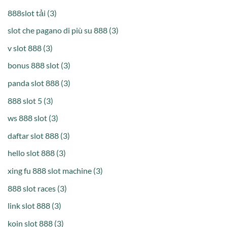
888slot tải (3)
slot che pagano di più su 888 (3)
v slot 888 (3)
bonus 888 slot (3)
panda slot 888 (3)
888 slot 5 (3)
ws 888 slot (3)
daftar slot 888 (3)
hello slot 888 (3)
xing fu 888 slot machine (3)
888 slot races (3)
link slot 888 (3)
koin slot 888 (3)