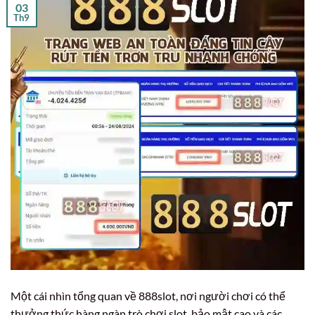
03
Th9
Một cái nhìn tổng quan về 888slot, nơi người chơi có thể
thưởng thức hàng ngàn trò chơi slot, bảo mật cao và các