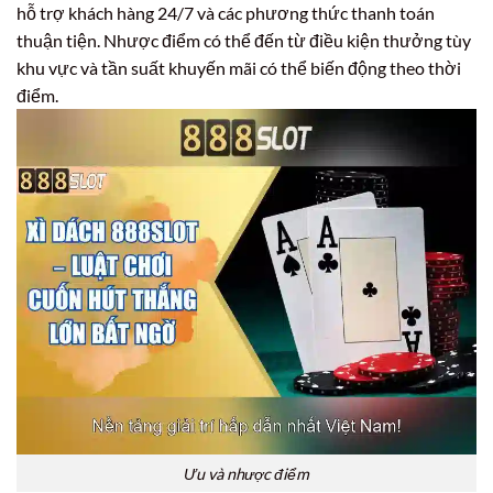
hỗ trợ khách hàng 24/7 và các phương thức thanh toán
thuận tiện. Nhược điểm có thể đến từ điều kiện thưởng tùy
khu vực và tần suất khuyến mãi có thể biến động theo thời
điểm.
Ưu và nhược điểm