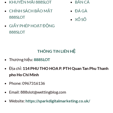
KHUYẾN MÃI 888SLOT
BẮN CÁ
CHÍNH SÁCH BẢO MẬT
ĐÁ GÀ
888SLOT
XỔ SỐ
GIẤY PHÉP HOẠT ĐỘNG
888SLOT
THÔNG TIN LIÊN HỆ
Thương hiệu:
888SLOT
Địa chỉ:
114 PHU THO HOA P. PTH Quan Tan Phu Thanh
pho Ho Chi Minh
Phone:
0967316136
Email:
888slot@wettingblog.com
Website:
https://sparkdigitalmarketing.co.uk/