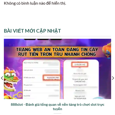
Không có bình luận nào để hiển thị.
BÀI VIẾT MỚI CẬP NHẬT
888slot - Đánh giá tổng quan về nền tảng trò chơi slot trực
tuyến