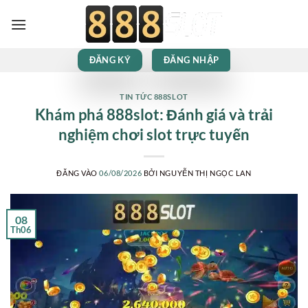
Bỏ
qua
nội
dung
ĐĂNG KÝ
ĐĂNG NHẬP
TIN TỨC 888SLOT
Khám phá 888slot: Đánh giá và trải
nghiệm chơi slot trực tuyến
ĐĂNG VÀO
06/08/2026
BỞI
NGUYỄN THỊ NGỌC LAN
08
Th06