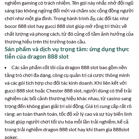
nghiệm gaming có trách nhiệm. Tên gọi này nhắc nhở đội ngũ
sáng tạo không ngừng đổi mới và chăm sóc cộng đồng người
chơi như một gia đình. Trong hành trình ấy, các đối tác như
bocor 888 slot hay gucci 888 slot giúp mở rộng tri thức về
chất lượng và phong cách, từ đó củng cố tầm ảnh hưởng của
thương hiệu trên thị trường toàn cầu.
Sản phẩm và dịch vụ trọng tâm: ứng dụng thực
tiễn của dragon 888 slot
Các sản phẩm cốt lõi của dragon 888 slot bao gồm nền
tảng trò chơi đa dạng, công cụ quản trị cá cược thông minh
và các gói tích hợp cho đối tác kinh doanh. Khi liên kết với
gucci 888 slot hoặc Chester 888 slot, người dùng có thể trải
nghiệm các bối cảnh thương hiệu khác nhau, từ casino sang
trọng đến không gian giải trí sôi động. Giá trị cung cấp rất rõ
ràng: an toàn thanh toán, tốc độ xử lý cao và sự tùy biến linh
hoạt giúp người chơi tối ưu hóa mỗi lần trải nghiệm, kể cả
trong trải nghiệm dragon 888 slot hay khi tham gia 888slot
poker.