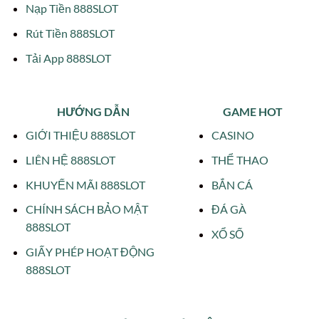
Nạp Tiền 888SLOT
Rút Tiền 888SLOT
Tải App 888SLOT
HƯỚNG DẪN
GAME HOT
GIỚI THIỆU 888SLOT
CASINO
LIÊN HỆ 888SLOT
THỂ THAO
KHUYẾN MÃI 888SLOT
BẮN CÁ
CHÍNH SÁCH BẢO MẬT
ĐÁ GÀ
888SLOT
XỔ SỐ
GIẤY PHÉP HOẠT ĐỘNG
888SLOT