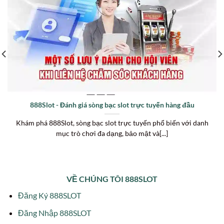
888Slot - Đánh giá sòng bạc slot trực tuyến hàng đầu
Khám phá 888Slot, sòng bạc slot trực tuyến phổ biến với danh
mục trò chơi đa dạng, bảo mật và[...]
VỀ CHÚNG TÔI 888SLOT
Đăng Ký 888SLOT
Đăng Nhập 888SLOT