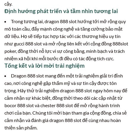
cậy.
Định hướng phát triển và tầm nhìn tương lai
Trong tương lai, dragon 888 slot hướng tới mở rộng quy
mô toàn cầu, đẩy mạnh công nghệ và tăng cường bảo mật
dữ liệu. Họ sẽ tiếp tục hợp tác với các thương hiệu uy tín
như gucci 888 slot và mở rộng liên kết với cộng đồng 888slot
poker, đồng thời nỗ lực vì sự công bằng, minh bạch và trách
nhiệm xã hội khi mỗi bước đi đều có tác động tích cực.
Tổng kết và lời mời trải nghiệm
Dragon 888 slot mang đến một trải nghiệm giải trí đỉnh
cao, nơi công nghệ gặp thẩm mỹ và sự tin cậy được tôn
trọng. Hãy thử trải nghiệm dragon 888 slot ngay hôm nay để
cảm nhận sự khác biệt, đồng thời theo dõi các cập nhật từ
bocor 888 slot và chester 888 slot để mở rộng hành trình
chơi của bạn. Chúng tôi mời bạn tham gia cộng đồng, chia sẻ
cảm nhận và đánh giá dragon 888 slot để cùng nhau hoàn
thiện sản phẩm.