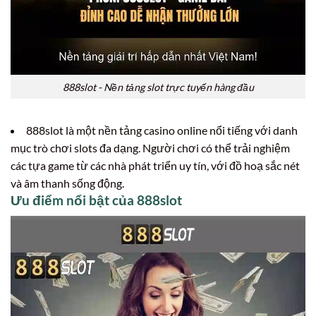
888slot - Nền tảng slot trực tuyến hàng đầu
888slot là một nền tảng casino online nổi tiếng với danh
mục trò chơi slots đa dạng. Người chơi có thể trải nghiệm
các tựa game từ các nhà phát triển uy tín, với đồ hoạ sắc nét
và âm thanh sống động.
Ưu điểm nổi bật của 888slot