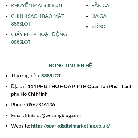
KHUYẾN MÃI 888SLOT
BẮN CÁ
CHÍNH SÁCH BẢO MẬT
ĐÁ GÀ
888SLOT
XỔ SỐ
GIẤY PHÉP HOẠT ĐỘNG
888SLOT
THÔNG TIN LIÊN HỆ
Thương hiệu:
888SLOT
Địa chỉ:
114 PHU THO HOA P. PTH Quan Tan Phu Thanh
pho Ho Chi Minh
Phone:
0967316136
Email:
888slot@wettingblog.com
Website:
https://sparkdigitalmarketing.co.uk/