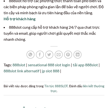
888slot hỗ trợ các phương thức thanh toán phổ biến và
các biện pháp phòng ngừa gian lận để bảo vệ người chơi. Độ
tin cậy và minh bạch là ưu tiên hàng đầu của nền tảng.
Hỗ trợ khách hàng
888slot cung cấp hỗ trợ khách hàng 24/7 qua chat trực
tuyến và email, giúp người chơi giải quyết mọi thắc mắc
nhanh chóng.
Tags:
888slot
|
sensational 888 slot login
|
tải app 888slot
|
888slot link alternatif
|
jp slot 888
|
Bài viết này được đăng trong
Tin tức 888SLOT
. Đánh dấu
liên kết thường
trực
.