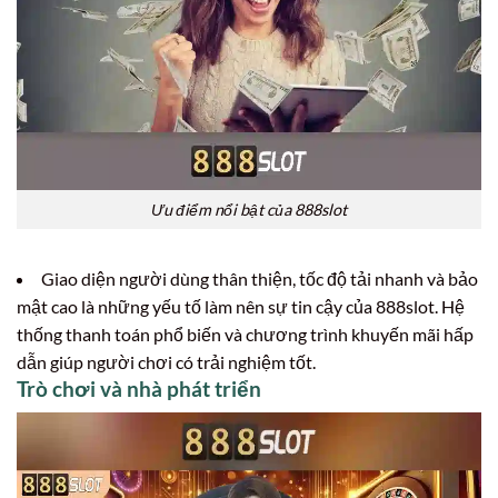
Ưu điểm nổi bật của 888slot
Giao diện người dùng thân thiện, tốc độ tải nhanh và bảo
mật cao là những yếu tố làm nên sự tin cậy của 888slot. Hệ
thống thanh toán phổ biến và chương trình khuyến mãi hấp
dẫn giúp người chơi có trải nghiệm tốt.
Trò chơi và nhà phát triển