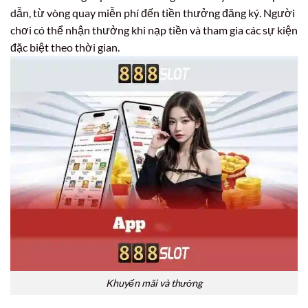
dẫn, từ vòng quay miễn phí đến tiền thưởng đăng ký. Người
chơi có thể nhận thưởng khi nạp tiền và tham gia các sự kiện
đặc biệt theo thời gian.
Khuyến mãi và thưởng