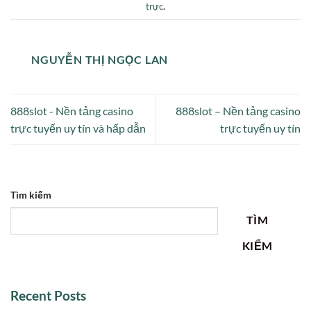
trực
.
NGUYỄN THỊ NGỌC LAN
888slot - Nền tảng casino
888slot – Nền tảng casino
trực tuyến uy tín và hấp dẫn
trực tuyến uy tín
Tìm kiếm
TÌM
KIẾM
Recent Posts