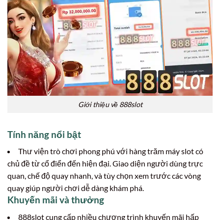
Giới thiệu về 888slot
Tính năng nổi bật
Thư viện trò chơi phong phú với hàng trăm máy slot có
chủ đề từ cổ điển đến hiện đại. Giao diện người dùng trực
quan, chế độ quay nhanh, và tùy chọn xem trước các vòng
quay giúp người chơi dễ dàng khám phá.
Khuyến mãi và thưởng
888slot cung cấp nhiều chương trình khuyến mãi hấp