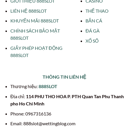
GIỚI THIỆU 888SLOT
CASINO
LIÊN HỆ 888SLOT
THỂ THAO
KHUYẾN MÃI 888SLOT
BẮN CÁ
CHÍNH SÁCH BẢO MẬT
ĐÁ GÀ
888SLOT
XỔ SỐ
GIẤY PHÉP HOẠT ĐỘNG
888SLOT
THÔNG TIN LIÊN HỆ
Thương hiệu:
888SLOT
Địa chỉ:
114 PHU THO HOA P. PTH Quan Tan Phu Thanh
pho Ho Chi Minh
Phone:
0967316136
Email:
888slot@wettingblog.com