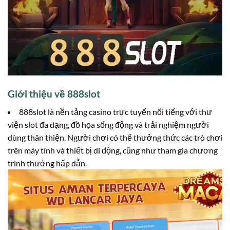
Giới thiệu về 888slot
888slot là nền tảng casino trực tuyến nổi tiếng với thư
viện slot đa dạng, đồ họa sống động và trải nghiệm người
dùng thân thiện. Người chơi có thể thưởng thức các trò chơi
trên máy tính và thiết bị di động, cũng như tham gia chương
trình thưởng hấp dẫn.