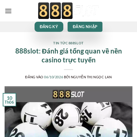
Bỏ
qua
nội
dung
ĐĂNG KÝ
ĐĂNG NHẬP
TIN TỨC 888SLOT
888slot: Đánh giá tổng quan về nền
casino trực tuyến
ĐĂNG VÀO
06/10/2026
BỞI
NGUYỄN THỊ NGỌC LAN
10
Th06