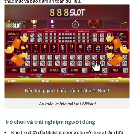
thắc mắc và bảo đảm an toàn dữ liệu.
An toàn và bảo mật tại 888slot
Trò chơi và trải nghiệm người dùng
Kho trò chơi của 888slot phong phú với hàng trăm tựa