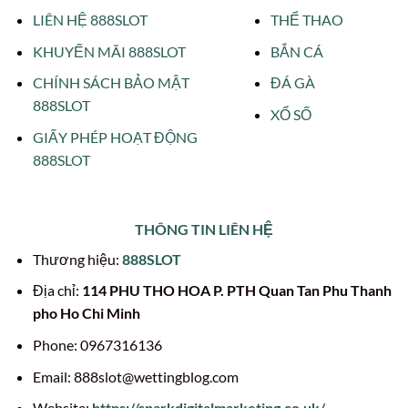
LIÊN HỆ 888SLOT
THỂ THAO
KHUYẾN MÃI 888SLOT
BẮN CÁ
CHÍNH SÁCH BẢO MẬT
ĐÁ GÀ
888SLOT
XỔ SỐ
GIẤY PHÉP HOẠT ĐỘNG
888SLOT
THÔNG TIN LIÊN HỆ
Thương hiệu:
888SLOT
Địa chỉ:
114 PHU THO HOA P. PTH Quan Tan Phu Thanh
pho Ho Chi Minh
Phone:
0967316136
Email:
888slot@wettingblog.com
Website:
https://sparkdigitalmarketing.co.uk/