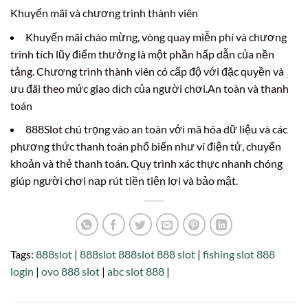
Khuyến mãi và chương trình thành viên
Khuyến mãi chào mừng, vòng quay miễn phí và chương
trình tích lũy điểm thưởng là một phần hấp dẫn của nền
tảng. Chương trình thành viên có cấp độ với đặc quyền và
ưu đãi theo mức giao dịch của người chơi.
An toàn và thanh
toán
888Slot chú trọng vào an toàn với mã hóa dữ liệu và các
phương thức thanh toán phổ biến như ví điện tử, chuyển
khoản và thẻ thanh toán. Quy trình xác thực nhanh chóng
giúp người chơi nạp rút tiền tiện lợi và bảo mật.
Tags:
888slot
|
888slot 888slot 888 slot
|
fishing slot 888
login
|
ovo 888 slot
|
abc slot 888
|