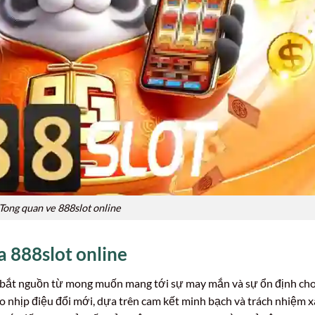
Tong quan ve 888slot online
 888slot online
e bắt nguồn từ mong muốn mang tới sự may mắn và sự ổn định ch
o nhịp điệu đổi mới, dựa trên cam kết minh bạch và trách nhiệm x