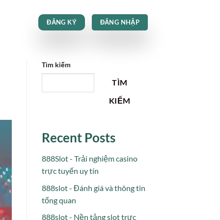
ĐĂNG KÝ
ĐĂNG NHẬP
Tìm kiếm
TÌM
KIẾM
Recent Posts
888Slot - Trải nghiệm casino
trực tuyến uy tín
888slot - Đánh giá và thông tin
tổng quan
888slot - Nền tảng slot trực