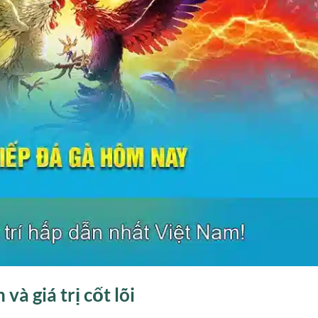
và giá trị cốt lõi