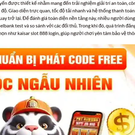
uyến được thiết kế nhằm mang đến trải nghiệm giải trí an toàn, cô
độ. Giao diện trực quan, tốc độ tải nhanh và hệ thống thanh toán
ay trở lại. Để đánh giá toàn diện nền tảng này, nhiều người dùng
lbank test và so sánh với các đối thủ. Trong khi đó, quá trình đăn
họn như kaisar slot 888 login, giúp người chơi yên tâm bảo vệ th