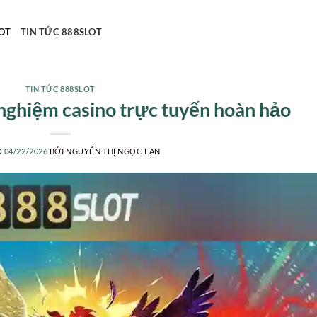
OT
TIN TỨC 888SLOT
TIN TỨC 888SLOT
i nghiệm casino trực tuyến hoàn hảo
O
04/22/2026
BỞI
NGUYỄN THỊ NGỌC LAN