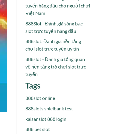
tuyến hàng đầu cho người chơi
Việt Nam
888Slot - Đánh giá sòng bạc
slot trực tuyến hàng đầu
888slot: Đánh giá nền tảng
chơi slot trực tuyến uy tín
888slot - Đánh giá tổng quan
về nền tảng trò chơi slot trực
tuyến
Tags
888slot online
888slots spielbank test
kaisar slot 888 login
888 bet slot