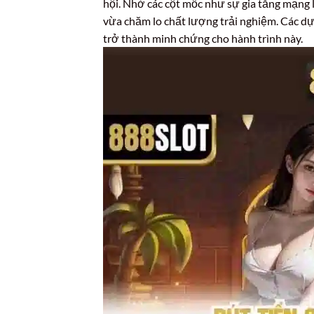
hội. Nhờ các cột mốc như sự gia tăng mạng l
vừa chăm lo chất lượng trải nghiệm. Các dự 
trở thành minh chứng cho hành trình này.