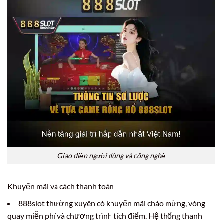
Giao diện người dùng và công nghệ
Khuyến mãi và cách thanh toán
888slot thường xuyên có khuyến mãi chào mừng, vòng
quay miễn phí và chương trình tích điểm. Hệ thống thanh