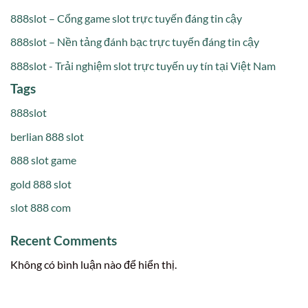
888slot – Cổng game slot trực tuyến đáng tin cậy
888slot – Nền tảng đánh bạc trực tuyến đáng tin cậy
888slot - Trải nghiệm slot trực tuyến uy tín tại Việt Nam
Tags
888slot
berlian 888 slot
888 slot game
gold 888 slot
slot 888 com
Recent Comments
Không có bình luận nào để hiển thị.