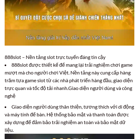
888slot – Nền tảng slot trực tuyến đáng tin cậy
888slot được thiết kế để mang lại trải nghiệm chơi game
mượt mà cho người chơi Việt. Nền tảng này cung cấp hàng
trăm tựa game slot từ các nhà phát triển hàng đầu, giao diện
trực quan và tốc độ tải nhanh.
Giao diện người dùng và công
nghệ
Giao diện người dùng thân thiện, tương thích với di động
và máy tính để bàn. Hệ thống bảo mật và thanh toán được
xây dựng để đảm bảo trải nghiệm an toàn và bảo mật dữ
liệu.