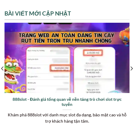
BÀI VIẾT MỚI CẬP NHẬT
888slot - Đánh giá tổng quan về nền tảng trò chơi slot trực
tuyến
Khám phá 888slot với danh mục slot đa dạng, bảo mật cao và hỗ
trợ khách hàng tận tâm.