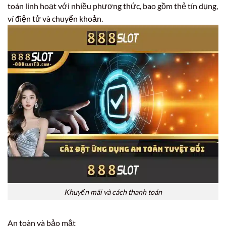
toán linh hoạt với nhiều phương thức, bao gồm thẻ tín dụng,
ví điện tử và chuyển khoản.
Khuyến mãi và cách thanh toán
An toàn và bảo mật