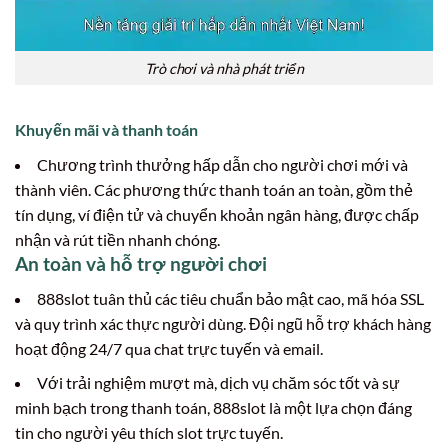
Trò chơi và nhà phát triển
Khuyến mãi và thanh toán
Chương trình thưởng hấp dẫn cho người chơi mới và
thành viên. Các phương thức thanh toán an toàn, gồm thẻ
tín dụng, ví điện tử và chuyển khoản ngân hàng, được chấp
nhận và rút tiền nhanh chóng.
An toàn và hỗ trợ người chơi
888slot tuân thủ các tiêu chuẩn bảo mật cao, mã hóa SSL
và quy trình xác thực người dùng. Đội ngũ hỗ trợ khách hàng
hoạt động 24/7 qua chat trực tuyến và email.
Với trải nghiệm mượt mà, dịch vụ chăm sóc tốt và sự
minh bạch trong thanh toán, 888slot là một lựa chọn đáng
tin cho người yêu thích slot trực tuyến.