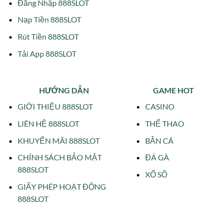
Đăng Nhập 888SLOT
Nạp Tiền 888SLOT
Rút Tiền 888SLOT
Tải App 888SLOT
HƯỚNG DẪN
GAME HOT
GIỚI THIỆU 888SLOT
CASINO
LIÊN HỆ 888SLOT
THỂ THAO
KHUYẾN MÃI 888SLOT
BẮN CÁ
CHÍNH SÁCH BẢO MẬT
ĐÁ GÀ
888SLOT
XỔ SỐ
GIẤY PHÉP HOẠT ĐỘNG
888SLOT