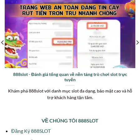
888slot - Đánh giá tổng quan về nền tảng trò chơi slot trực
tuyến
Khám phá 888slot với danh mục slot đa dạng, bảo mật cao và hỗ
trợ khách hàng tận tâm.
VỀ CHÚNG TÔI 888SLOT
Đăng Ký 888SLOT