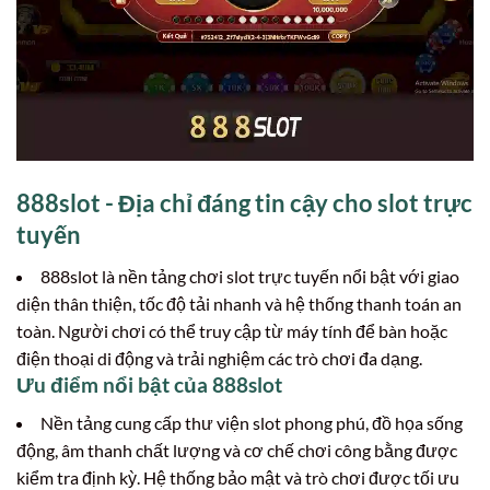
888slot - Địa chỉ đáng tin cậy cho slot trực
tuyến
888slot là nền tảng chơi slot trực tuyến nổi bật với giao
diện thân thiện, tốc độ tải nhanh và hệ thống thanh toán an
toàn. Người chơi có thể truy cập từ máy tính để bàn hoặc
điện thoại di động và trải nghiệm các trò chơi đa dạng.
Ưu điểm nổi bật của 888slot
Nền tảng cung cấp thư viện slot phong phú, đồ họa sống
động, âm thanh chất lượng và cơ chế chơi công bằng được
kiểm tra định kỳ. Hệ thống bảo mật và trò chơi được tối ưu