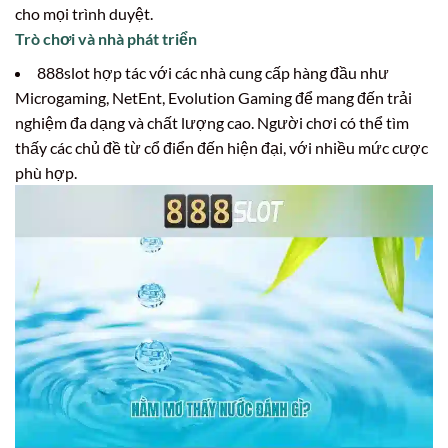
cho mọi trình duyệt.
Trò chơi và nhà phát triển
888slot hợp tác với các nhà cung cấp hàng đầu như
Microgaming, NetEnt, Evolution Gaming để mang đến trải
nghiệm đa dạng và chất lượng cao. Người chơi có thể tìm
thấy các chủ đề từ cổ điển đến hiện đại, với nhiều mức cược
phù hợp.