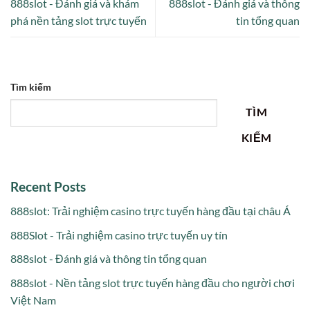
888slot - Đánh giá và khám
888slot - Đánh giá và thông
phá nền tảng slot trực tuyến
tin tổng quan
Tìm kiếm
TÌM
KIẾM
Recent Posts
888slot: Trải nghiệm casino trực tuyến hàng đầu tại châu Á
888Slot - Trải nghiệm casino trực tuyến uy tín
888slot - Đánh giá và thông tin tổng quan
888slot - Nền tảng slot trực tuyến hàng đầu cho người chơi
Việt Nam